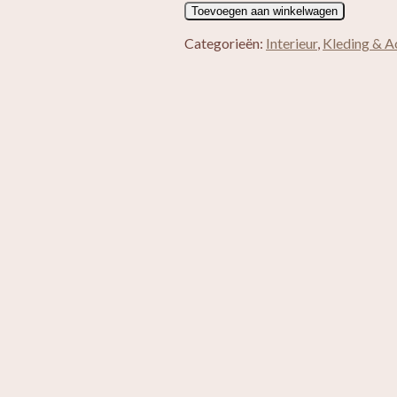
Speksteen
Toevoegen aan winkelwagen
doosje
Zarina
Categorieën:
Interieur
,
Kleding & A
aantal