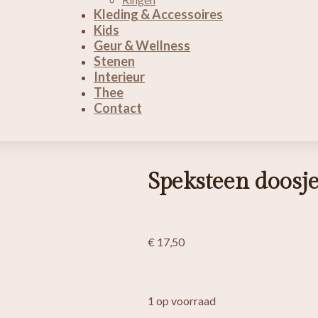
Kleding & Accessoires
Kids
Geur & Wellness
Stenen
Interieur
Thee
Contact
Speksteen doosj
€
17,50
1 op voorraad