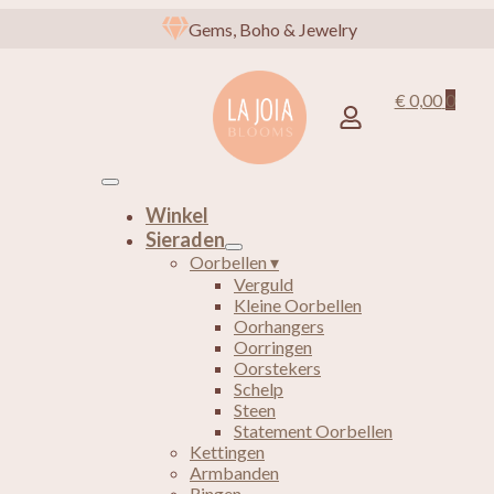
Gems, Boho & Jewelry
€
0,00
0
Winkel
Sieraden
Oorbellen ▾
Verguld
Kleine Oorbellen
Oorhangers
Oorringen
Oorstekers
Schelp
Steen
Statement Oorbellen
Kettingen
Armbanden
Ringen