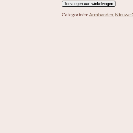
Vergulden
Toevoegen aan winkelwagen
armband
Maansteen
Categorieën:
Armbanden
,
Nieuwe C
aantal