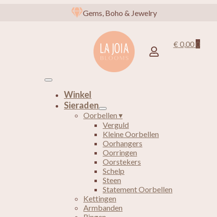
Gems, Boho & Jewelry
€
0,00
0
Winkel
Sieraden
Oorbellen ▾
Verguld
Kleine Oorbellen
Oorhangers
Oorringen
Oorstekers
Schelp
Steen
Statement Oorbellen
Kettingen
Armbanden
Ringen