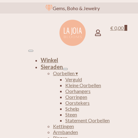
Gems, Boho & Jewelry
€
0,00
0
Winkel
Sieraden
Oorbellen ▾
Verguld
Kleine Oorbellen
Oorhangers
Oorringen
Oorstekers
Schelp
Steen
Statement Oorbellen
Kettingen
Armbanden
Ringen